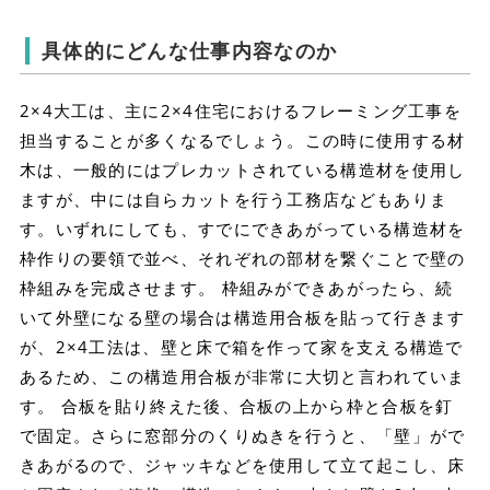
具体的にどんな仕事内容なのか
2×4大工は、主に2×4住宅におけるフレーミング工事を
担当することが多くなるでしょう。この時に使用する材
木は、一般的にはプレカットされている構造材を使用し
ますが、中には自らカットを行う工務店などもありま
す。いずれにしても、すでにできあがっている構造材を
枠作りの要領で並べ、それぞれの部材を繋ぐことで壁の
枠組みを完成させます。 枠組みができあがったら、続
いて外壁になる壁の場合は構造用合板を貼って行きます
が、2×4工法は、壁と床で箱を作って家を支える構造で
あるため、この構造用合板が非常に大切と言われていま
す。 合板を貼り終えた後、合板の上から枠と合板を釘
で固定。さらに窓部分のくりぬきを行うと、「壁」がで
きあがるので、ジャッキなどを使用して立て起こし、床